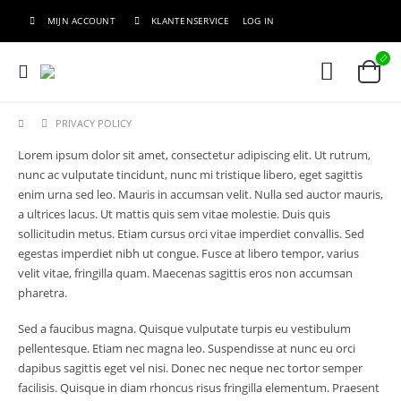
MIJN ACCOUNT
KLANTENSERVICE
LOG IN
PRIVACY POLICY
Lorem ipsum dolor sit amet, consectetur adipiscing elit. Ut rutrum,
nunc ac vulputate tincidunt, nunc mi tristique libero, eget sagittis
enim urna sed leo. Mauris in accumsan velit. Nulla sed auctor mauris,
a ultrices lacus. Ut mattis quis sem vitae molestie. Duis quis
sollicitudin metus. Etiam cursus orci vitae imperdiet convallis. Sed
egestas imperdiet nibh ut congue. Fusce at libero tempor, varius
velit vitae, fringilla quam. Maecenas sagittis eros non accumsan
pharetra.
Sed a faucibus magna. Quisque vulputate turpis eu vestibulum
pellentesque. Etiam nec magna leo. Suspendisse at nunc eu orci
dapibus sagittis eget vel nisi. Donec nec neque nec tortor semper
facilisis. Quisque in diam rhoncus risus fringilla elementum. Praesent