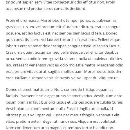
tincidunt sapien sem, vitae consectetur odio efficitur non. Proin
accumsan nisl pretium eros convallis tincidunt.
Proin et orci massa. Morbi lobortis tempor purus, ac pulvinar nisl
gravida eu. Nunc vel pretium elit. Curabitur dictum, erat eu congue
posuere, est leo luctus est, nec semper sem lacus id tellus. Donec
quis convallis libero, vel laoreet tortor. In in erat eros. Pellentesque
lobortis erat sit amet dolor semper, congue tristique sapien luctus.
Cras urna quam, accumsan sed pellentesque vel, efficitur dapibus
urna. Aenean odio lorem, gravida sit amet nulla ut, pulvinar ultricies
leo. Praesent venenatis velit eu odio molestie mattis. Maecenas odio
erat, ornare vitae dui ut, sagittis mollis quam. Morbi nec sollicitudin
eros. Nullam euismod vehicula turpis, vel volutpat dui aliquam ut.
Donec sit amet mattis urna. Nulla commodo tristique quam ac
facilisis. Praesent lacinia eget purus sit amet varius. Vestibulum ante
ipsum primis in faucibus orci luctus et ultrices posuere cubilia Curae;
Vestibulum at condimentum nulla. Fusce fringilla urna nulla, id
ultrices purus volutpat vel. Fusce nec metus fringilla, venenatis elit
vitae, pretium ante. Integer ut nunc risus. Aliquam erat volutpat.
Nam condimentum urna magna, et tempus tortor blandit non.