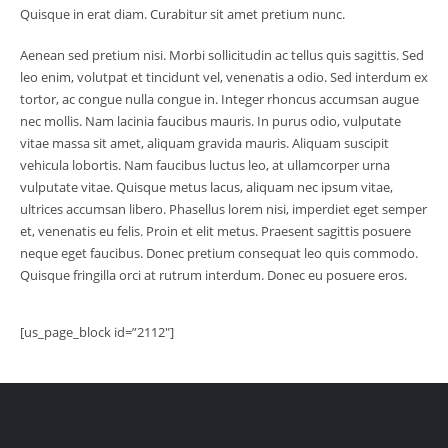
Quisque in erat diam. Curabitur sit amet pretium nunc.
Aenean sed pretium nisi. Morbi sollicitudin ac tellus quis sagittis. Sed
leo enim, volutpat et tincidunt vel, venenatis a odio. Sed interdum ex
tortor, ac congue nulla congue in. Integer rhoncus accumsan augue
nec mollis. Nam lacinia faucibus mauris. In purus odio, vulputate
vitae massa sit amet, aliquam gravida mauris. Aliquam suscipit
vehicula lobortis. Nam faucibus luctus leo, at ullamcorper urna
vulputate vitae. Quisque metus lacus, aliquam nec ipsum vitae,
ultrices accumsan libero. Phasellus lorem nisi, imperdiet eget semper
et, venenatis eu felis. Proin et elit metus. Praesent sagittis posuere
neque eget faucibus. Donec pretium consequat leo quis commodo.
Quisque fringilla orci at rutrum interdum. Donec eu posuere eros.
[us_page_block id=”2112″]