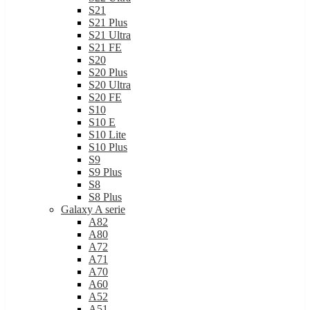
S21
S21 Plus
S21 Ultra
S21 FE
S20
S20 Plus
S20 Ultra
S20 FE
S10
S10 E
S10 Lite
S10 Plus
S9
S9 Plus
S8
S8 Plus
Galaxy A serie
A82
A80
A72
A71
A70
A60
A52
A51