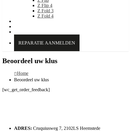
Z Flip
Z Flip 4
Z Fold 3
Z Fold 4
IDEAL OF SWEDEN
Over Kabelpoint.nl
Contact
REPARATIE AANMELDEN
Beoordeel uw klus
Home
Beoordeel uw klus
[wc_get_order_feedback]
ADRES:
Cruquiusweg 7, 2102LS Heemstede